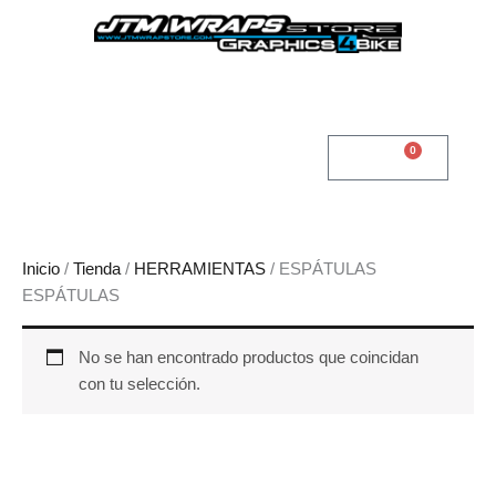
Ir
al
contenido
0
Cart
0,00
€
Inicio
/
Tienda
/
HERRAMIENTAS
/ ESPÁTULAS
ESPÁTULAS
No se han encontrado productos que coincidan
con tu selección.