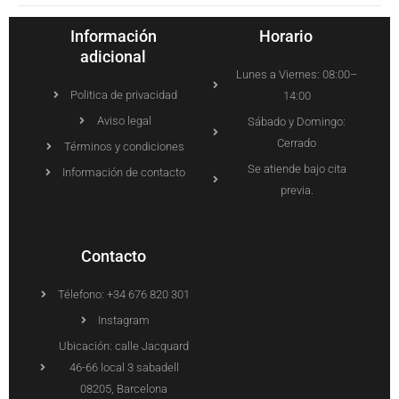
Información
Horario
adicional
Lunes a Viernes: 08:00–
Politica de privacidad
14:00
Aviso legal
Sábado y Domingo:
Cerrado
Términos y condiciones
Se atiende bajo cita
Información de contacto
previa.
Contacto
Télefono: +34 676 820 301
Instagram
Ubicación: calle Jacquard
46-66 local 3 sabadell
08205, Barcelona