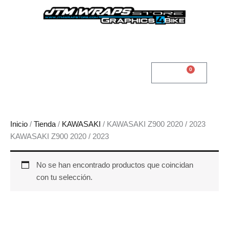
Ir
al
contenido
0
Cart
0,00
€
Inicio
/
Tienda
/
KAWASAKI
/ KAWASAKI Z900 2020 / 2023
KAWASAKI Z900 2020 / 2023
No se han encontrado productos que coincidan
con tu selección.