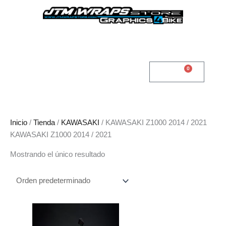
Ir
al
contenido
0
Cart
0,00
€
Inicio
/
Tienda
/
KAWASAKI
/ KAWASAKI Z1000 2014 / 2021
KAWASAKI Z1000 2014 / 2021
Mostrando el único resultado