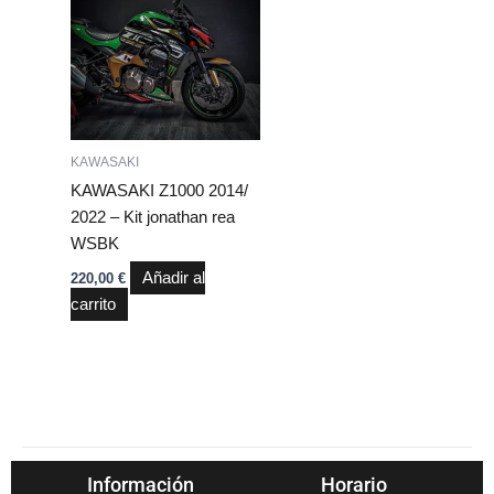
KAWASAKI
KAWASAKI Z1000 2014/
2022 – Kit jonathan rea
WSBK
Añadir al
220,00
€
carrito
Información
Horario