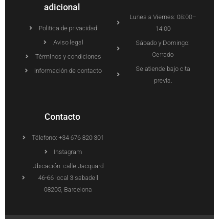
adicional
Lunes a Viernes: 08:00–
Politica de privacidad
14:00
Aviso legal
Sábado y Domingo:
Cerrado
Términos y condiciones
Se atiende bajo cita
Información de contacto
previa.
Contacto
Télefono: +34 676 820 301
Instagram
Ubicación: calle Jacquard
46-66 local 3 sabadell
08205, Barcelona