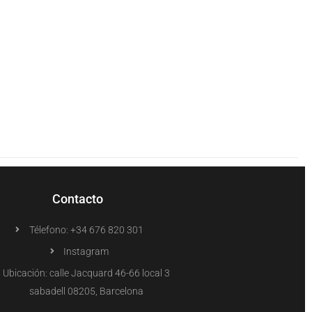
Contacto
Télefono: +34 676 820 301
Instagram
Ubicación: calle Jacquard 46-66 local 3
sabadell 08205, Barcelona