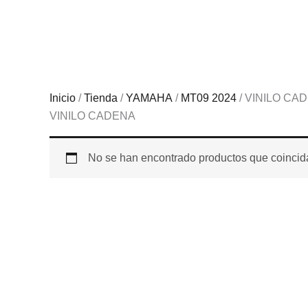
Ir
al
contenido
Inicio
/
Tienda
/
YAMAHA
/
MT09 2024
/ VINILO CA
VINILO CADENA
No se han encontrado productos que coincida