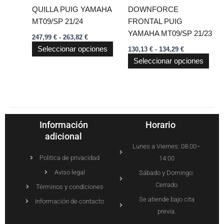
se
se
QUILLA PUIG YAMAHA
DOWNFORCE
pueden
pue
MT09/SP 21/24
FRONTAL PUIG
elegir
elegi
YAMAHA MT09/SP 21/23
247,99
€
-
263,82
€
en
en
Seleccionar opciones
130,13
€
-
134,29
€
la
la
Seleccionar opciones
página
pági
de
de
producto
prod
Información
Horario
adicional
Lunes a Viernes: 08:00–
Politica de privacidad
14:00
Aviso legal
Sábado y Domingo:
Cerrado
Términos y condiciones
Se atiende bajo cita
Información de contacto
previa.