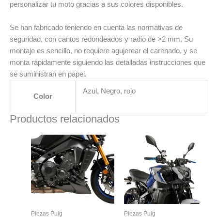
personalizar tu moto gracias a sus colores disponibles.
Se han fabricado teniendo en cuenta las normativas de
seguridad, con cantos redondeados y radio de >2 mm. Su
montaje es sencillo, no requiere agujerear el carenado, y se
monta rápidamente siguiendo las detalladas instrucciones que
se suministran en papel.
Azul, Negro, rojo
Color
Productos relacionados
Rango
Rango
Este
Este
de
de
producto
prod
precios:
precios:
desde
tiene
desde
tiene
247,99 €
130,13 €
múltiples
múlt
hasta
hasta
variantes.
vari
263,82 €
134,29 €
Las
Las
opciones
opci
Piezas Puig
Piezas Puig