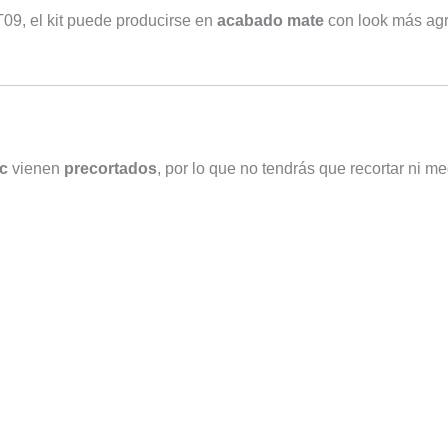
T09, el kit puede producirse en
acabado mate
con look más ag
c
vienen
precortados
, por lo que no tendrás que recortar ni med