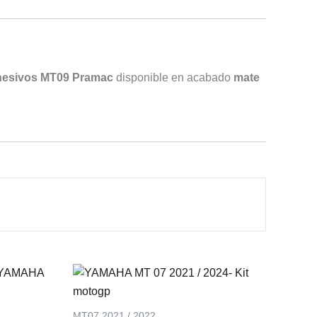
dhesivos MT09 Pramac
disponible en acabado
mate
Este
Este
producto
producto
tiene
tiene
MT07 2021 / 2022