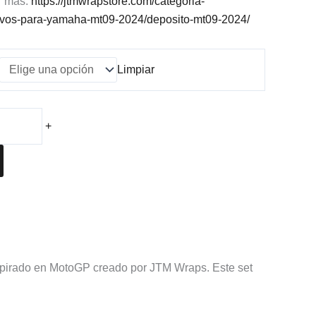
r mas:
https://jtmwrapstore.com/categoria-
vos-para-yamaha-mt09-2024/deposito-mt09-2024/
Limpiar
+
nspirado en MotoGP creado por JTM Wraps. Este set
.