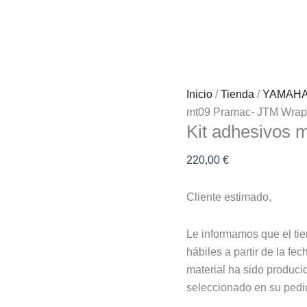
Kit
adhesivos
mt09
Pramac-
JTM
Inicio
/
Tienda
/
YAMAH
Wraps
mt09 Pramac- JTM Wrap
cantidad
Kit adhesivos
220,00
€
Cliente estimado,
Le informamos que el tie
hábiles a partir de la f
material ha sido produci
seleccionado en su pedi