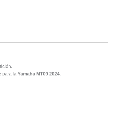
ición.
e para la
Yamaha MT09 2024
.