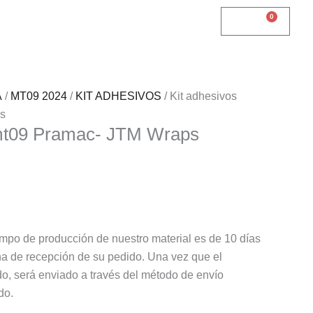
0
Cart
0,00
€
A
/
MT09 2024
/
KIT ADHESIVOS
/ Kit adhesivos
s
 mt09 Pramac- JTM Wraps
mpo de producción de nuestro material es de 10 días
echa de recepción de su pedido. Una vez que el
do, será enviado a través del método de envío
do.