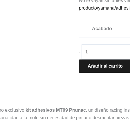
No te vayas sin antes ve
producto/yamaha/adhesi
Acabado
-
Añadir al carrito
ro exclusivo
kit adhesivos MT09 Pramac
, un diseño racing i
sonalidad a la moto sin necesidad de pintar o desmontar piezas