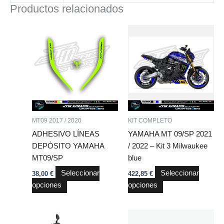
Productos relacionados
Este
Este
producto
producto
tiene
tiene
múltiples
múltiples
variantes.
variantes.
Las
Las
opciones
opciones
se
se
MT09 2017 / 2020
KIT COMPLETO
pueden
pueden
ADHESIVO LÍNEAS
YAMAHA MT 09/SP 2021
elegir
elegir
DEPÓSITO YAMAHA
/ 2022 – Kit 3 Milwaukee
en
en
MT09/SP
blue
la
la
Seleccionar
Seleccionar
38,00
€
422,85
€
página
página
opciones
opciones
de
de
producto
producto