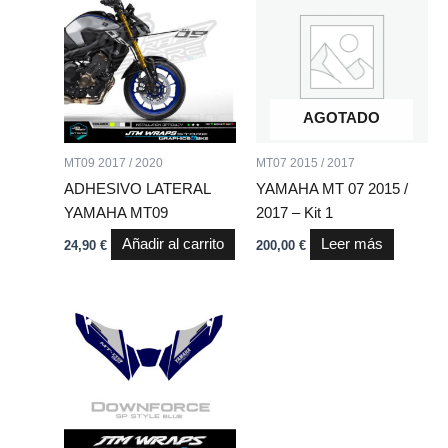
AGOTADO
MT09 2017 / 2020
MT07 2015 / 2017
ADHESIVO LATERAL
YAMAHA MT 07 2015 /
YAMAHA MT09
2017 – Kit 1
Añadir al carrito
Leer más
24,90
€
200,00
€
Este
producto
tiene
múltiples
variantes.
Las
opciones