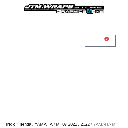
Ir
YAMAHA
al
MT
contenido
07
2021
/
2024-
0
Cart
0,00
€
Kit
style
cantidad
Inicio
/
Tienda
/
YAMAHA
/
MT07 2021 / 2022
/ YAMAHA MT