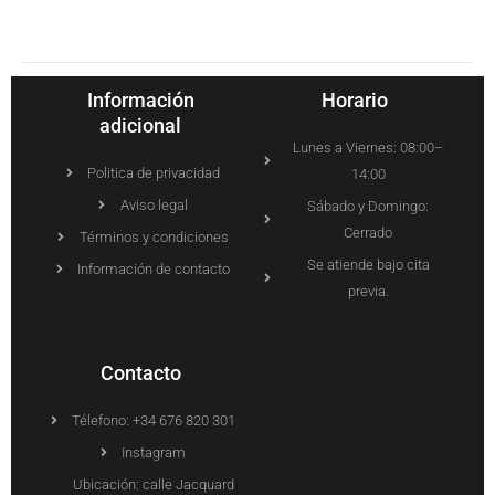
Información
Horario
adicional
Lunes a Viernes: 08:00–
Politica de privacidad
14:00
Aviso legal
Sábado y Domingo:
Cerrado
Términos y condiciones
Se atiende bajo cita
Información de contacto
previa.
Contacto
Télefono: +34 676 820 301
Instagram
Ubicación: calle Jacquard