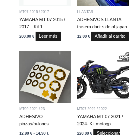
MT07 2015 / 2017
LLANTAS
YAMAHA MT 07 2015 /
ADHESIVOS LLANTA
2017 – Kit 1
trasera dark side of japan
Leer más
Añadir al carrito
200,00
€
12,00
€
Rango
Este
Este
de
producto
producto
precios:
desde
tiene
tiene
12,90 €
múltiples
múltiples
hasta
variantes.
variantes.
14,90 €
Las
Las
opciones
opciones
se
se
MT09 2021 / 23
MT07 2021 / 2022
pueden
pueden
ADHESIVO
YAMAHA MT 07 2021 /
elegir
elegir
pinzas/bulones
2024- Kit motogp
en
en
Seleccionar
12,90
€
-
14,90
€
220,00
€
la
la