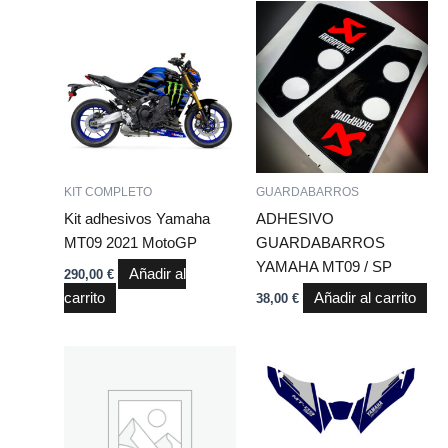
KIT COMPLETO
GUARDABARROS
Kit adhesivos Yamaha
ADHESIVO
MT09 2021 MotoGP
GUARDABARROS
YAMAHA MT09 / SP
Añadir al
290,00
€
carrito
Añadir al carrito
38,00
€
Este
producto
tiene
múltiples