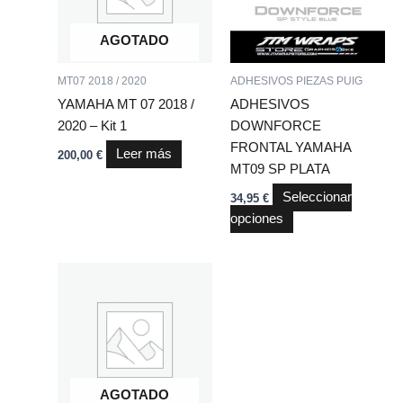
variantes.
Las
AGOTADO
opciones
se
MT07 2018 / 2020
ADHESIVOS PIEZAS PUIG
pueden
YAMAHA MT 07 2018 /
ADHESIVOS
elegir
2020 – Kit 1
DOWNFORCE
en
FRONTAL YAMAHA
Leer más
200,00
€
la
MT09 SP PLATA
página
Seleccionar
34,95
€
de
opciones
producto
AGOTADO