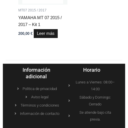
MT07 2015 / 2017
YAMAHA MT 07 2015 /
2017 – Kit 1
Leer más
200,00
€
Información
Horario
adicional
Lunes a Viernes: 08:00–
Politica de privacidad
14:00
Aviso legal
Sábado y Domingo:
Cerrado
Términos y condiciones
Se atiende bajo cita
Información de contacto
previa.