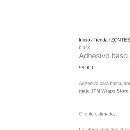
Adhesivo
basculante
black
cantidad
Inicio
/
Tienda
/
ZONTE
black
Adhesivo bascu
58,90
€
Adhesivo para basculan
mate JTM Wraps Store
Cliente estimado,
Le informamos que el tie