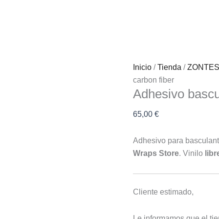
Adhesivo
basculante
carbon
fiber
cantidad
Inicio
/
Tienda
/
ZONTE
carbon fiber
Adhesivo bascu
65,00
€
Adhesivo para basculan
Wraps Store
. Vinilo
lib
Cliente estimado,
Le informamos que el tie