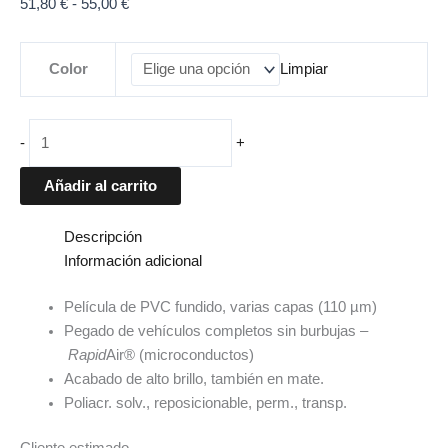
51,80
€
-
55,00
€
Color
Limpiar
-
+
Añadir al carrito
Descripción
Información adicional
Película de PVC fundido, varias capas (110 µm)
Pegado de vehículos completos sin burbujas –
Rapid
Air® (microconductos)
Acabado de alto brillo, también en mate.
Poliacr. solv., reposicionable, perm., transp.