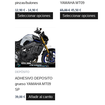
pinzas/bulones
YAMAHA MT09
en
en
12,90
€
-
14,90
€
65,00
€
45,50
€
la
la
Seleccionar opciones
Seleccionar opciones
página
pági
de
de
producto
prod
DEPÓSITO
ADHESIVO DEPOSITO
grueso YAMAHA MT09
SP
Añadir al carrito
39,00
€