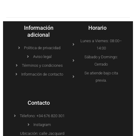
Información
Horario
adicional
Lunes a Viernes: 08:00–
Politica de privacidad
14:00
Aviso legal
Sábado y Domingo:
Cerrado
Términos y condiciones
Se atiende bajo cita
Información de contacto
previa.
Contacto
Télefono: +34 676 820 301
Instagram
Ubicación: calle Jacquard