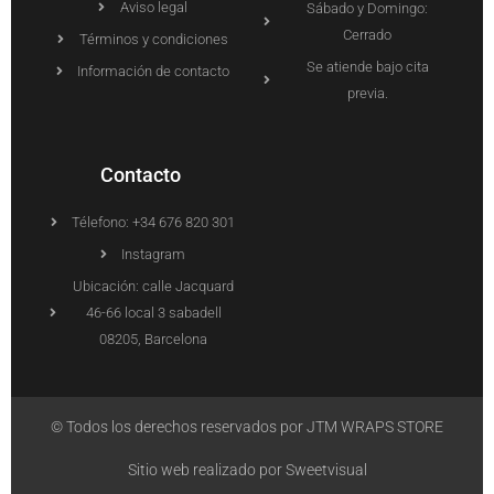
Aviso legal
Sábado y Domingo:
Cerrado
Términos y condiciones
Se atiende bajo cita
Información de contacto
previa.
Contacto
Télefono: +34 676 820 301
Instagram
Ubicación: calle Jacquard
46-66 local 3 sabadell
08205, Barcelona
© Todos los derechos reservados por JTM WRAPS STORE
Sitio web realizado por Sweetvisual