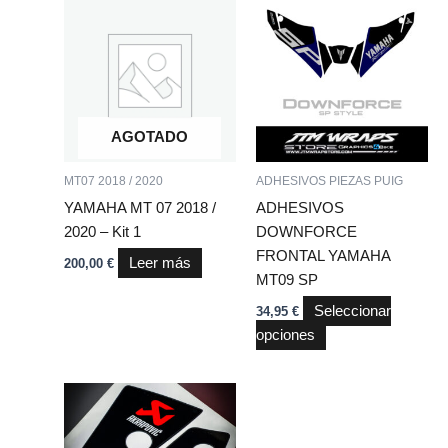
Este
producto
tiene
múltiples
variantes.
Las
AGOTADO
opciones
se
MT07 2018 / 2020
ADHESIVOS PIEZAS PUIG
pueden
YAMAHA MT 07 2018 /
ADHESIVOS
elegir
2020 – Kit 1
DOWNFORCE
en
FRONTAL YAMAHA
Leer más
200,00
€
la
MT09 SP
página
Seleccionar
34,95
€
de
opciones
producto