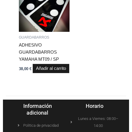
GUARDABARROS
ADHESIVO
GUARDABARROS
YAMAHA MT09 / SP
Añadir al carrito
38,00
€
Información
Horario
adicional
Lunes a Viernes: 08:00–
Politica de privacidad
14:00