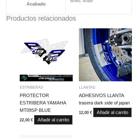
Brillo, Mate
Acabado
Productos relacionados
ESTRIBERAS
LLANTAS
PROTECTOR
ADHESIVOS LLANTA
ESTRIBERA YAMAHA
trasera dark side of japan
MT09SP BLUE
Añadir al carrito
12,00
€
Añadir al carrito
22,00
€